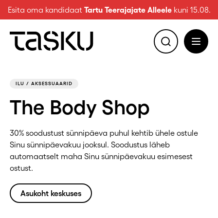
Esita oma kandidaat
Tartu Teerajajate Alleele
kuni 15.08.
ILU / AKSESSUAARID
The Body Shop
30% soodustust sünnipäeva puhul kehtib ühele ostule
Sinu sünnipäevakuu jooksul. Soodustus läheb
automaatselt maha Sinu sünnipäevakuu esimesest
ostust.
Asukoht keskuses