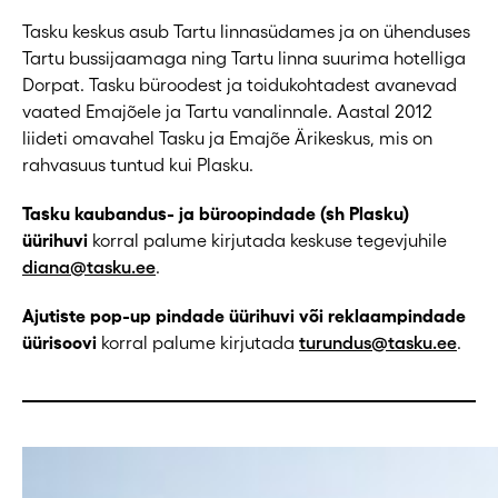
Tasku keskus asub Tartu linnasüdames ja on ühenduses
Tartu bussijaamaga ning Tartu linna suurima hotelliga
Dorpat. Tasku büroodest ja toidukohtadest avanevad
vaated Emajõele ja Tartu vanalinnale. Aastal 2012
liideti omavahel Tasku ja Emajõe Ärikeskus, mis on
rahvasuus tuntud kui Plasku.
Tasku kaubandus- ja büroopindade (sh Plasku)
üürihuvi
korral palume kirjutada keskuse tegevjuhile
diana@tasku.ee
.
Ajutiste pop-up pindade üürihuvi või reklaampindade
üürisoovi
korral palume kirjutada
turundus@tasku.ee
.