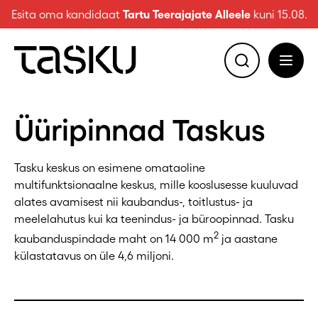
Esita oma kandidaat
Tartu Teerajajate Alleele
kuni 15.08.
Üüripinnad Taskus
Tasku keskus on esimene omataoline
multifunktsionaalne keskus, mille kooslusesse kuuluvad
alates avamisest nii kaubandus-, toitlustus- ja
meelelahutus kui ka teenindus- ja büroopinnad. Tasku
2
kaubanduspindade maht on 14 000 m
ja aastane
külastatavus on üle 4,6 miljoni.