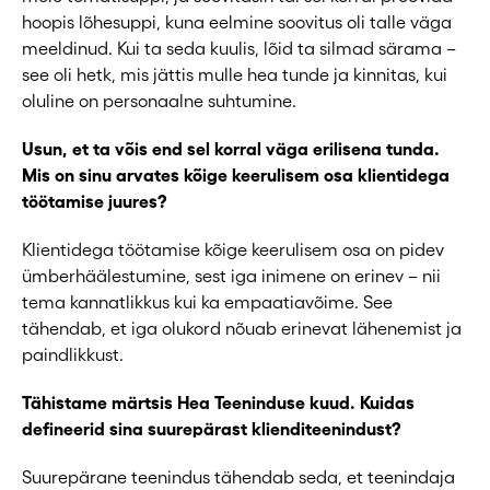
hoopis lõhesuppi, kuna eelmine soovitus oli talle väga
meeldinud. Kui ta seda kuulis, lõid ta silmad särama –
see oli hetk, mis jättis mulle hea tunde ja kinnitas, kui
oluline on personaalne suhtumine.
Usun, et ta võis end sel korral väga erilisena tunda.
Mis on sinu arvates kõige keerulisem osa klientidega
töötamise juures?
Klientidega töötamise kõige keerulisem osa on pidev
ümberhäälestumine, sest iga inimene on erinev – nii
tema kannatlikkus kui ka empaatiavõime. See
tähendab, et iga olukord nõuab erinevat lähenemist ja
paindlikkust.
Tähistame märtsis Hea Teeninduse kuud. Kuidas
defineerid sina suurepärast klienditeenindust?
Suurepärane teenindus tähendab seda, et teenindaja