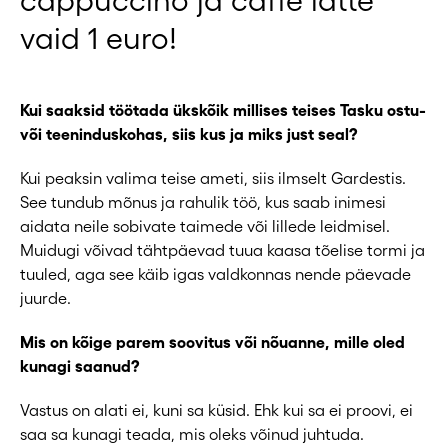
cappuccino ja caffe latte
vaid 1 euro!
Kui saaksid töötada ükskõik millises teises Tasku ostu-
või teeninduskohas, siis kus ja miks just seal?
Kui peaksin valima teise ameti, siis ilmselt Gardestis.
See tundub mõnus ja rahulik töö, kus saab inimesi
aidata neile sobivate taimede või lillede leidmisel.
Muidugi võivad tähtpäevad tuua kaasa tõelise tormi ja
tuuled, aga see käib igas valdkonnas nende päevade
juurde.
Mis on kõige parem soovitus või nõuanne, mille oled
kunagi saanud?
Vastus on alati ei, kuni sa küsid. Ehk kui sa ei proovi, ei
saa sa kunagi teada, mis oleks võinud juhtuda.