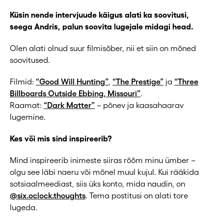
Küsin nende intervjuude käigus alati ka soovitusi,
seega Andris, palun soovita lugejale midagi head.
Olen alati olnud suur filmisõber, nii et siin on mõned
soovitused.
Filmid:
“Good Will Hunting”
,
“The Prestige”
ja
“Three
Billboards Outside Ebbing, Missouri”
.
Raamat:
“Dark Matter”
– põnev ja kaasahaarav
lugemine.
Kes või mis sind inspireerib?
Mind inspireerib inimeste siiras rõõm minu ümber –
olgu see läbi naeru või mõnel muul kujul. Kui rääkida
sotsiaalmeediast, siis üks konto, mida naudin, on
@six.oclock.thoughts
. Tema postitusi on alati tore
lugeda.