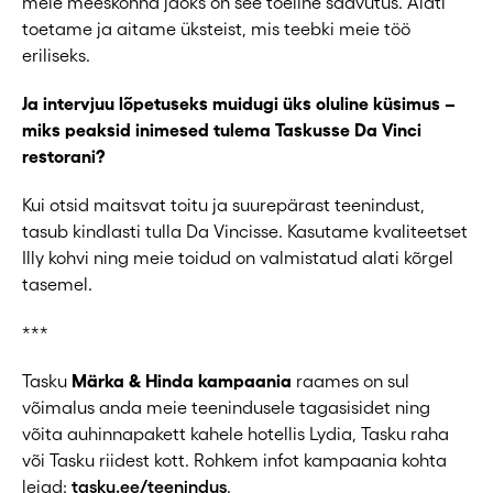
meie meeskonna jaoks on see tõeline saavutus. Alati
toetame ja aitame üksteist, mis teebki meie töö
eriliseks.
Ja intervjuu lõpetuseks muidugi üks oluline küsimus –
miks peaksid inimesed tulema Taskusse Da Vinci
restorani?
Kui otsid maitsvat toitu ja suurepärast teenindust,
tasub kindlasti tulla Da Vincisse. Kasutame kvaliteetset
Illy kohvi ning meie toidud on valmistatud alati kõrgel
tasemel.
***
Tasku
Märka & Hinda kampaania
raames on sul
võimalus anda meie teenindusele tagasisidet ning
võita auhinnapakett kahele hotellis Lydia, Tasku raha
või Tasku riidest kott. Rohkem infot kampaania kohta
leiad:
tasku.ee/teenindus
.