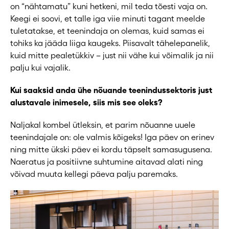
on “nähtamatu” kuni hetkeni, mil teda tõesti vaja on.
Keegi ei soovi, et talle iga viie minuti tagant meelde
tuletatakse, et teenindaja on olemas, kuid samas ei
tohiks ka jääda liiga kaugeks. Piisavalt tähelepanelik,
kuid mitte pealetükkiv – just nii vähe kui võimalik ja nii
palju kui vajalik.
Kui saaksid anda ühe nõuande teenindussektoris just
alustavale inimesele, siis mis see oleks?
Naljakal kombel ütleksin, et parim nõuanne uuele
teenindajale on: ole valmis kõigeks! Iga päev on erinev
ning mitte ükski päev ei kordu täpselt samasugusena.
Naeratus ja positiivne suhtumine aitavad alati ning
võivad muuta kellegi päeva palju paremaks.