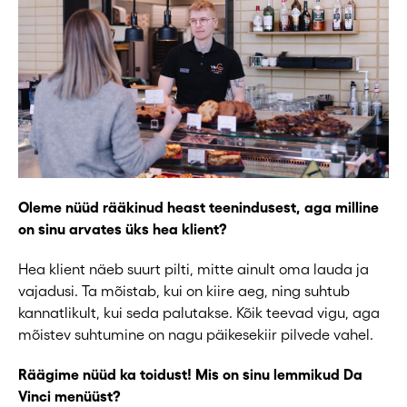
Oleme nüüd rääkinud heast teenindusest, aga milline
on sinu arvates üks hea klient?
Hea klient näeb suurt pilti, mitte ainult oma lauda ja
vajadusi. Ta mõistab, kui on kiire aeg, ning suhtub
kannatlikult, kui seda palutakse. Kõik teevad vigu, aga
mõistev suhtumine on nagu päikesekiir pilvede vahel.
Räägime nüüd ka toidust! Mis on sinu lemmikud Da
Vinci menüüst?