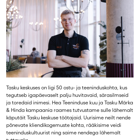
Tasku keskuses on ligi 50 ostu- ja teeninduskohta, kus
tegutseb igapäevaselt palju huvitavaid, särasilmseid
ja toredaid inimesi. Hea Teeninduse kuu ja Tasku Märka
& Hinda kampaania raames tutvustame sulle lähemalt
käputäit Tasku keskuse töötajaid. Uurisime neilt nende
põnevate kliendikogemuste kohta, rääkisime veidi
teeninduskultuurist ning saime nendega lähemalt
tuttavaks.