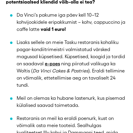
potentsiaalsed kliendid võib-olla ei tea?
Da Vinci’s pakume iga päev kell 10–12
kohvijookidele eripakkumist – kohv, cappuccino ja
caffe latte
vaid 1 euro!
Lisaks sellele on meie Tasku restoranis kohaliku
pagar-kondiitrimeistri valmistatud värsked
magusad küpsetised. Küpsetised, koogid ja tordid
on saadaval
e-poes
ning piiratud valikuga ka
Woltis (
Da Vinci Cakes & Pastries
). Eraldi tellimine
on võimalik, ettetellimise aeg on tavaliselt 24
tundi.
Meil on olemas ka hubane lastenurk, kus pisemad
külalised saavad toimetada.
Restoranis on meil ka eraldi poenurk, kust on
võimalik osta meie tooteid. Sealhulgas
kvaliteetset Illy kohvi ja Dammanni teed, mida