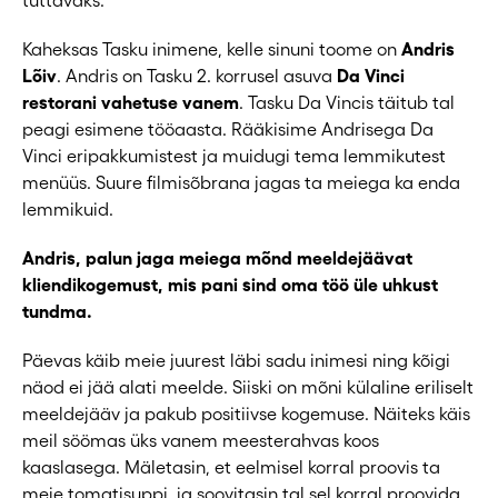
Kaheksas Tasku inimene, kelle sinuni toome on
Andris
Lõiv
. Andris on Tasku 2. korrusel asuva
Da Vinci
restorani vahetuse vanem
. Tasku Da Vincis täitub tal
peagi esimene tööaasta. Rääkisime Andrisega Da
Vinci eripakkumistest ja muidugi tema lemmikutest
menüüs. Suure filmisõbrana jagas ta meiega ka enda
lemmikuid.
Andris, palun jaga meiega mõnd meeldejäävat
kliendikogemust, mis pani sind oma töö üle uhkust
tundma.
Päevas käib meie juurest läbi sadu inimesi ning kõigi
näod ei jää alati meelde. Siiski on mõni külaline eriliselt
meeldejääv ja pakub positiivse kogemuse. Näiteks käis
meil söömas üks vanem meesterahvas koos
kaaslasega. Mäletasin, et eelmisel korral proovis ta
meie tomatisuppi, ja soovitasin tal sel korral proovida