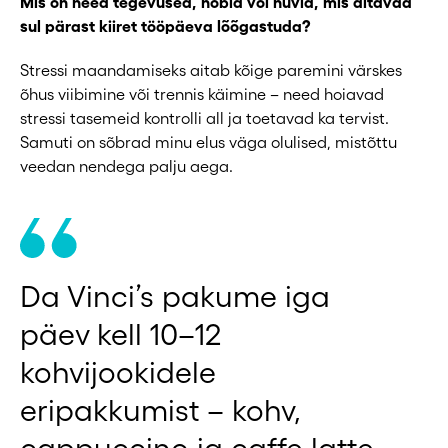
Mis on need tegevused, hobid või huvid, mis aitavad
sul pärast kiiret tööpäeva lõõgastuda?
Stressi maandamiseks aitab kõige paremini värskes
õhus viibimine või trennis käimine – need hoiavad
stressi tasemeid kontrolli all ja toetavad ka tervist.
Samuti on sõbrad minu elus väga olulised, mistõttu
veedan nendega palju aega.
Da Vinci’s pakume iga
päev kell 10–12
kohvijookidele
eripakkumist – kohv,