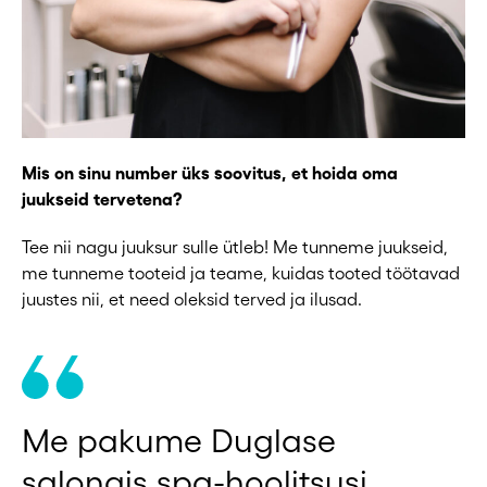
Mis on sinu number üks soovitus, et hoida oma
juukseid tervetena?
Tee nii nagu juuksur sulle ütleb! Me tunneme juukseid,
me tunneme tooteid ja teame, kuidas tooted töötavad
juustes nii, et need oleksid terved ja ilusad.
Me pakume Duglase
salongis spa-hoolitsusi