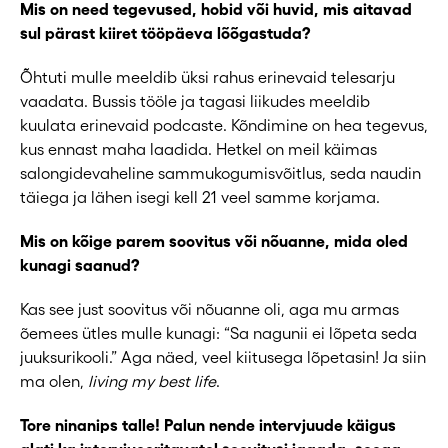
Mis on need tegevused, hobid või huvid, mis aitavad
sul pärast kiiret tööpäeva lõõgastuda?
Õhtuti mulle meeldib üksi rahus erinevaid telesarju
vaadata. Bussis tööle ja tagasi liikudes meeldib
kuulata erinevaid podcaste. Kõndimine on hea tegevus,
kus ennast maha laadida. Hetkel on meil käimas
salongidevaheline sammukogumisvõitlus, seda naudin
täiega ja lähen isegi kell 21 veel samme korjama.
Mis on kõige parem soovitus või nõuanne, mida oled
kunagi saanud?
Kas see just soovitus või nõuanne oli, aga mu armas
õemees ütles mulle kunagi: “Sa nagunii ei lõpeta seda
juuksurikooli.” Aga näed, veel kiitusega lõpetasin! Ja siin
ma olen,
living my best life
.
Tore ninanips talle! Palun nende intervjuude käigus