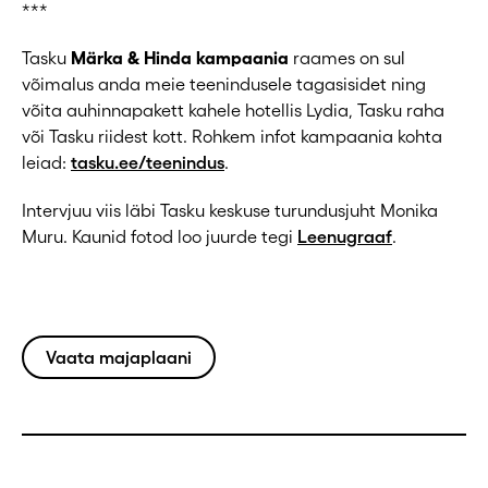
***
Tasku
Märka & Hinda kampaania
raames on sul
võimalus anda meie teenindusele tagasisidet ning
võita auhinnapakett kahele hotellis Lydia, Tasku raha
või Tasku riidest kott. Rohkem infot kampaania kohta
leiad:
tasku.ee/teenindus
.
Intervjuu viis läbi Tasku keskuse turundusjuht Monika
Muru. Kaunid fotod loo juurde tegi
Leenugraaf
.
Vaata majaplaani