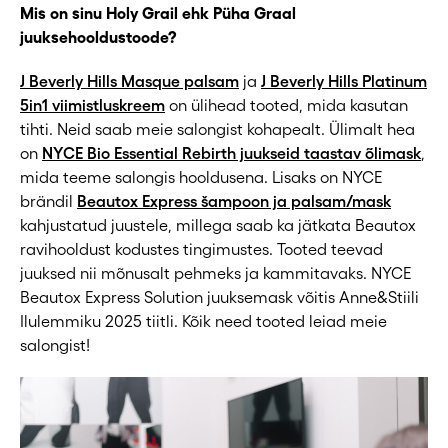
Mis on sinu Holy Grail ehk Püha Graal
juuksehooldustoode?
J Beverly Hills Masque palsam
ja
J Beverly Hills Platinum
5in1 viimistluskreem
on ülihead tooted, mida kasutan
tihti. Neid saab meie salongist kohapealt. Ülimalt hea
on
NYCE Bio Essential Rebirth juukseid taastav õlimask
,
mida teeme salongis hooldusena. Lisaks on NYCE
brändil
Beautox Express šampoon ja palsam/mask
kahjustatud juustele, millega saab ka jätkata Beautox
ravihooldust kodustes tingimustes. Tooted teevad
juuksed nii mõnusalt pehmeks ja kammitavaks. NYCE
Beautox Express Solution juuksemask võitis Anne&Stiili
Ilulemmiku 2025 tiitli. Kõik need tooted leiad meie
salongist!