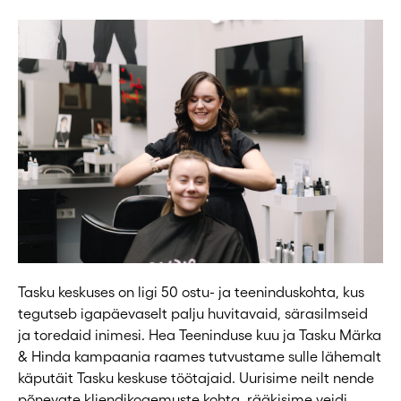
Tasku keskuses on ligi 50 ostu- ja teeninduskohta, kus
tegutseb igapäevaselt palju huvitavaid, särasilmseid
ja toredaid inimesi. Hea Teeninduse kuu ja Tasku Märka
& Hinda kampaania raames tutvustame sulle lähemalt
käputäit Tasku keskuse töötajaid. Uurisime neilt nende
põnevate kliendikogemuste kohta, rääkisime veidi