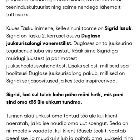
teeninduskultuurist ning saime nendega lähemalt
tuttavaks.
Kuues Tasku inimene, kelle sinuni toome on
Sigrid Issak
.
Sigrid on Tasku 2. korrusel asuva
Duglase
juuksurisalongi vanemstilist
. Duglases on ta juuksurina
tegutsenud juba viis aastat. Rääkisime Sigridiga
muidugi juustest ja parimatest
juuksehooldusvahenditest. Lisaks sellest, milliseid spa-
hoolitsusi Duglase juuksurisalong pakub, millised on
Sigridi sarjasoovitused ja kes teda inspireerivad.
Sigrid, kas sul tuleb kohe pähe mõni hetk, mis pani
sind oma töö üle uhkust tundma.
Tunnen alati uhkust oma tehtud töö üle kui klient
naeratab, ja ka ise naudib oma uut soengut. Seda on
nii meeldiv vaadata, kui klient tõuseb toolilt, vaatab
peeglisse, ja muudkui silub ja paitab oma juukseid ning