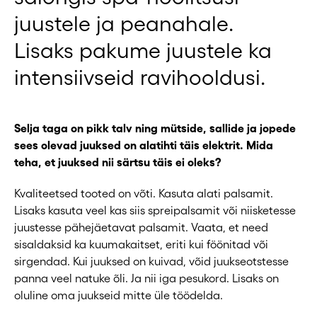
juustele ja peanahale.
Lisaks pakume juustele ka
intensiivseid ravihooldusi.
Selja taga on pikk talv ning mütside, sallide ja jopede
sees olevad juuksed on alatihti täis elektrit. Mida
teha, et juuksed nii särtsu täis ei oleks?
Kvaliteetsed tooted on võti. Kasuta alati palsamit.
Lisaks kasuta veel kas siis spreipalsamit või niisketesse
juustesse pähejäetavat palsamit. Vaata, et need
sisaldaksid ka kuumakaitset, eriti kui föönitad või
sirgendad. Kui juuksed on kuivad, võid juukseotstesse
panna veel natuke õli. Ja nii iga pesukord. Lisaks on
oluline oma juukseid mitte üle töödelda.