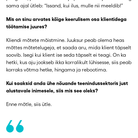
sama ajal ütleb: “Issand, kui ilus, mulle nii meeldib!”
Mis on sinu arvates kõige keerulisem osa klientidega
töötamise juures?
Kliendi mõtete mõistmine. Juuksur peab olema heas
mõttes mõtetelugeja, et saada aru, mida klient täpselt
soovib. Isegi kui klient ise seda täpselt ei teagi. On ka
hetki, kus aju jookseb ikka korralikult lühisesse, siis peab
korraks võtma hetke, hingama ja rebootima.
Kui saaksid anda ühe nõuande teenindussektoris just
alustavale inimesele, siis mis see oleks?
Enne mõtle, siis ütle.