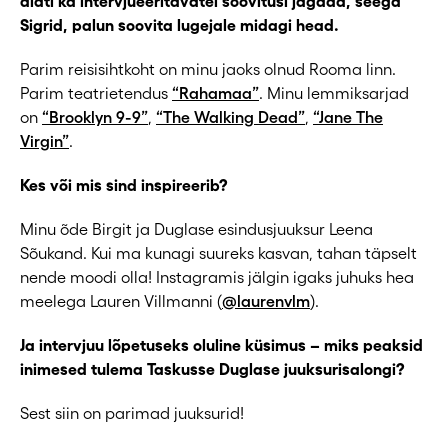
alati ka intervjueeritavatel soovitusi jagada, seega
Sigrid, palun soovita lugejale midagi head.
Parim reisisihtkoht on minu jaoks olnud Rooma linn.
Parim teatrietendus
“Rahamaa”
. Minu lemmiksarjad
on
“Brooklyn 9-9”
,
“The Walking Dead”
,
“Jane The
Virgin”
.
Kes või mis sind inspireerib?
Minu õde Birgit ja Duglase esindusjuuksur Leena
Sõukand. Kui ma kunagi suureks kasvan, tahan täpselt
nende moodi olla! Instagramis jälgin igaks juhuks hea
meelega Lauren Villmanni (
@laurenvlm
).
Ja intervjuu lõpetuseks oluline küsimus – miks peaksid
inimesed tulema Taskusse Duglase juuksurisalongi?
Sest siin on parimad juuksurid!