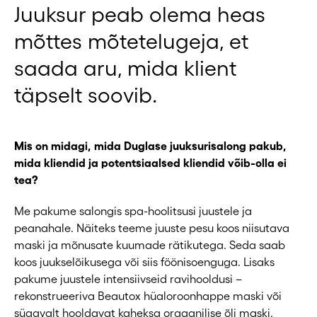
Juuksur peab olema heas
mõttes mõtetelugeja, et
saada aru, mida klient
täpselt soovib.
Mis on midagi, mida Duglase juuksurisalong pakub,
mida kliendid ja potentsiaalsed kliendid võib-olla ei
tea?
Me pakume salongis spa-hoolitsusi juustele ja
peanahale. Näiteks teeme juuste pesu koos niisutava
maski ja mõnusate kuumade rätikutega. Seda saab
koos juukselõikusega või siis föönisoenguga. Lisaks
pakume juustele intensiivseid ravihooldusi –
rekonstrueeriva Beautox hüaloroonhappe maski või
sügavalt hooldavat kaheksa orgaanilise õli maski.